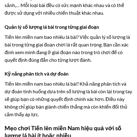
sảnh,… Mỗi loại bài đều có sức mạnh khác nhau và có thể
được sử dụng với nhiều chiến thuật khác nhau.
Quản lý số lượng lá bài trong từng giai đoạn
Tiến lên miền nam bao nhiêu lá bài? Việc quản lý số lượng lá
bài trong từng giai đoạn chơi là rất quan trọng. Bạn cần xác
định xem mình đang ở giai đoạn nào trong trò chơi để có
quyết định đúng đắn cho từng lượt đánh.
Kỹ năng phân tích và dự đoán
Tiến lên miền nam bao nhiêu lá bài? Khả năng phân tích và
dự đoán tình huống dựa trên số lượng lá bài còn lại trong tay
sẽ giúp bạn có những quyết định chính xác hơn. Điều này
không chỉ giúp bạn giành chiến thắng mà còn khiến đối thủ
cảm thấy áp lực.
Mẹo chơi Tiến lên miền Nam hiệu quả với số
lượng lá bài ít hoặc nhiều