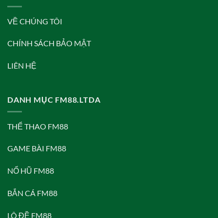
VỀ CHÚNG TÔI
CHÍNH SÁCH BẢO MẬT
LIÊN HỆ
DANH MỤC FM88.LTDA
THỂ THAO FM88
GAME BÀI FM88
NỔ HŨ FM88
BẮN CÁ FM88
LÔ ĐỀ FM88