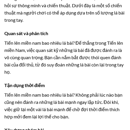
hỏi sự thông minh và chiến thuật. Dưới đây là một số chiến
thuật mà người chơi có thể áp dụng dựa trên số lượng lá bài
trong tay.
Quan sát và phân tích
Tiến lên miền nam bao nhiêu lá bài? Để thắng trong Tiến lên
miền Nam, việc quan sát kỹ những lá bài đã được đánh ra là
vô cùng quan trọng. Bạn cần nắm bắt được thói quen đánh
bài của đối thủ, từ đó suy đoán những lá bài còn lại trong tay
họ.
Tận dụng thời điểm
Tiến lên miền nam bao nhiêu lá bài? Không phải lúc nào bạn
cũng nên đánh ra những lá bài mạnh ngay lập tức. Đôi khi,
việc giữ lại một vài lá bài mạnh để chờ đợi thời điểm thích
hợp mới đem lại lợi thế cho bạn.
Xây dựng nhóm bài