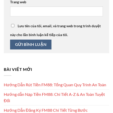
Trang web
Lưu tên của tôi, email, và trang web trong trình duyệt
này cho lần bình luận kế tiếp của tôi.
BÀI VIẾT MỚI
Hướng Dẫn Rút Tiền FM88: Tổng Quan Quy Trình An Toàn
Hướng dẫn Nạp Tiền FM88: Chi Tiết A-Z & An Toàn Tuyệt
Đối
Hướng Dẫn Đăng Ký FM88 Chi Tiết Từng Bước