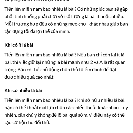
Tiến lên miền nam bao nhiêu lá bài? Có những lúc bạn sẽ gặp
phải tình huống phải chơi với số lượng lá bài ít hoặc nhiều.
Mỗi trường hợp đều có những mẹo chơi khác nhau giúp bạn
tận dụng tối đa lợi thế của mình.
Khi có ít lá bài
Tiến lên miền nam bao nhiêu lá bài? Nếu bạn chỉ còn lại ít lá
bài, thì việc giữ lại những lá bài mạnh như 2 và A là rất quan
trọng. Bạn có thể chủ động chọn thời điểm đánh để đạt
được hiệu quả cao nhất.
Khi có nhiều lá bài
Tiến lên miền nam bao nhiêu lá bài? Khi sở hữu nhiều lá bài,
bạn có thể thoải mái lựa chọn các chiến thuật khác nhau. Tuy
nhiên, cần chú ý không để lộ bài quá sớm, vì điều này có thể
tạo cơ hội cho đối thủ.