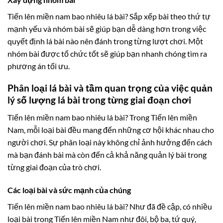
Tiến lên miền nam bao nhiêu lá bài? Sắp xếp bài theo thứ tự
mạnh yếu và nhóm bài sẽ giúp bạn dễ dàng hơn trong việc
quyết định lá bài nào nên đánh trong từng lượt chơi. Một
nhóm bài được tổ chức tốt sẽ giúp bạn nhanh chóng tìm ra
phương án tối ưu.
Phân loại lá bài và tầm quan trọng của việc quản
lý số lượng lá bài trong từng giai đoạn chơi
Tiến lên miền nam bao nhiêu lá bài? Trong Tiến lên miền
Nam, mỗi loại bài đều mang đến những cơ hội khác nhau cho
người chơi. Sự phân loại này không chỉ ảnh hưởng đến cách
mà bạn đánh bài mà còn đến cả khả năng quản lý bài trong
từng giai đoạn của trò chơi.
Các loại bài và sức mạnh của chúng
Tiến lên miền nam bao nhiêu lá bài? Như đã đề cập, có nhiều
loại bài trong Tiến lên miền Nam như đôi, bộ ba, tứ quý,