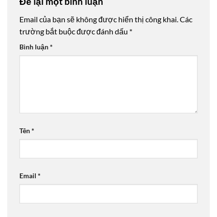
Để lại một bình luận
Email của bạn sẽ không được hiển thị công khai.
Các
trường bắt buộc được đánh dấu
*
Bình luận
*
Tên
*
Email
*