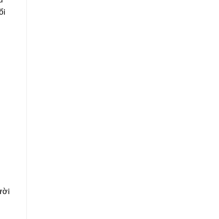
ối
ười