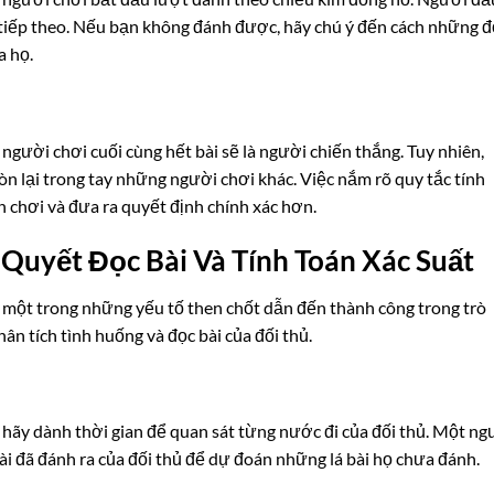
t tiếp theo. Nếu bạn không đánh được, hãy chú ý đến cách những đ
a họ.
 người chơi cuối cùng hết bài sẽ là người chiến thắng. Tuy nhiên,
òn lại trong tay những người chơi khác. Việc nắm rõ quy tắc tính
n chơi và đưa ra quyết định chính xác hơn.
 Quyết Đọc Bài Và Tính Toán Xác Suất
, một trong những yếu tố then chốt dẫn đến thành công trong trò
ân tích tình huống và đọc bài của đối thủ.
 hãy dành thời gian để quan sát từng nước đi của đối thủ. Một ng
bài đã đánh ra của đối thủ để dự đoán những lá bài họ chưa đánh.