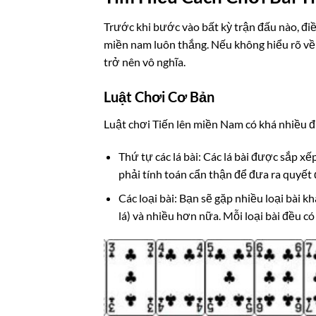
Trước khi bước vào bất kỳ trận đấu nào, điề
miền nam luôn thắng. Nếu không hiểu rõ về 
trở nên vô nghĩa.
Luật Chơi Cơ Bản
Luật chơi Tiến lên miền Nam có khá nhiều đ
Thứ tự các lá bài: Các lá bài được sắp xếp
phải tính toán cẩn thận để đưa ra quyết 
Các loại bài: Bạn sẽ gặp nhiều loại bài khá
lá) và nhiều hơn nữa. Mỗi loại bài đều có 