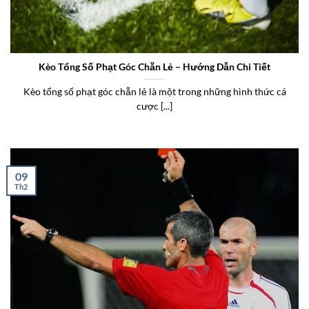
Kèo Tổng Số Phạt Góc Chẵn Lẻ – Hướng Dẫn Chi Tiết
Kèo tổng số phạt góc chẵn lẻ là một trong những hình thức cá
cược [...]
09
Th2