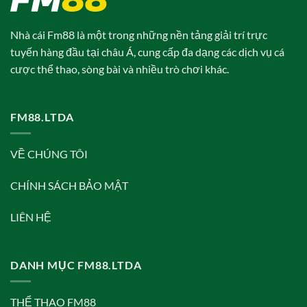
Nhà cái Fm88 là một trong những nền tảng giải trí trực
tuyến hàng đầu tại châu Á, cung cấp đa dạng các dịch vụ cá
cược thể thao, sòng bài và nhiều trò chơi khác.
FM88.LTDA
VỀ CHÚNG TÔI
CHÍNH SÁCH BẢO MẬT
LIÊN HỆ
DANH MỤC FM88.LTDA
THỂ THAO FM88