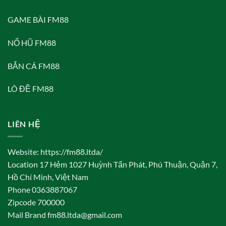
GAME BÀI FM88
NỔ HŨ FM88
BẮN CÁ FM88
LÔ ĐỀ FM88
LIÊN HỆ
Website:
https://fm88.ltda/
Location 17 Hẻm 1027 Huỳnh Tấn Phát, Phú Thuận, Quận 7,
Hồ Chí Minh, Việt Nam
Phone 0363887067
Zipcode 700000
Mail Brand
fm88.ltda@gmail.com