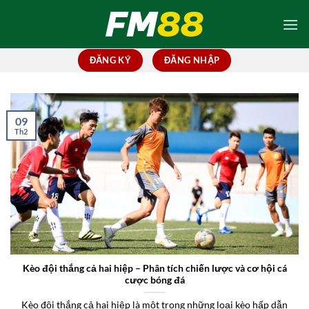
Bỏ
qua
nội
dung
ĐĂNG KÝ
ĐĂNG NHẬP
09
Th2
Kèo đội thắng cả hai hiệp – Phân tích chiến lược và cơ hội cá
cược bóng đá
Kèo đội thắng cả hai hiệp là một trong những loại kèo hấp dẫn