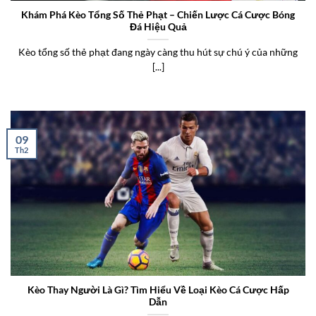
Khám Phá Kèo Tổng Số Thẻ Phạt – Chiến Lược Cá Cược Bóng
Đá Hiệu Quả
Kèo tổng số thẻ phạt đang ngày càng thu hút sự chú ý của những
[...]
09
Th2
Kèo Thay Người Là Gì? Tìm Hiểu Về Loại Kèo Cá Cược Hấp
Dẫn