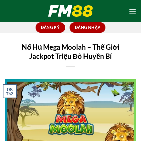
Bỏ
qua
nội
dung
ĐĂNG KÝ
ĐĂNG NHẬP
Nổ Hũ Mega Moolah – Thế Giới
Jackpot Triệu Đô Huyền Bí
08
Th2