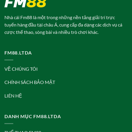
Nhà cái Fm88 là một trong những nền tảng giải trí trực
tuyến hàng đầu tại châu Á, cung cấp đa dạng các dịch vụ cá
cược thể thao, sòng bài và nhiều trò chơi khác.
FM88.LTDA
VỀ CHÚNG TÔI
CHÍNH SÁCH BẢO MẬT
LIÊN HỆ
DANH MỤC FM88.LTDA