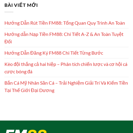
BÀI VIẾT MỚI
Hướng Dẫn Rút Tiền FM88: Tổng Quan Quy Trình An Toàn
Hướng dẫn Nạp Tiền FM88: Chi Tiết A-Z & An Toàn Tuyệt
Đối
Hướng Dẫn Đăng Ký FM88 Chi Tiết Từng Bước
Kèo đội thắng cả hai hiệp – Phân tích chiến lược và cơ hội cá
cược bóng đá
Bắn Cá Mỹ Nhân Săn Cá – Trải Nghiệm Giải Trí Và Kiếm Tiền
Tại Thế Giới Đại Dương