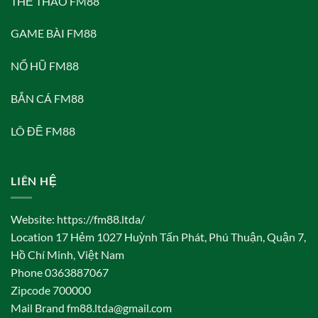
THỂ THAO FM88
GAME BÀI FM88
NỔ HŨ FM88
BẮN CÁ FM88
LÔ ĐỀ FM88
LIÊN HỆ
Website:
https://fm88.ltda/
Location 17 Hẻm 1027 Huỳnh Tấn Phát, Phú Thuận, Quận 7,
Hồ Chí Minh, Việt Nam
Phone 0363887067
Zipcode 700000
Mail Brand
fm88.ltda@gmail.com