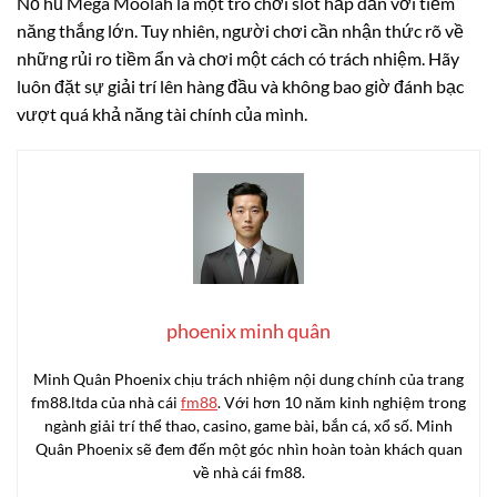
Nổ hũ Mega Moolah là một trò chơi slot hấp dẫn với tiềm
năng thắng lớn. Tuy nhiên, người chơi cần nhận thức rõ về
những rủi ro tiềm ẩn và chơi một cách có trách nhiệm. Hãy
luôn đặt sự giải trí lên hàng đầu và không bao giờ đánh bạc
vượt quá khả năng tài chính của mình.
phoenix minh quân
Minh Quân Phoenix chịu trách nhiệm nội dung chính của trang
fm88.ltda của nhà cái
fm88
. Với hơn 10 năm kinh nghiệm trong
ngành giải trí thể thao, casino, game bài, bắn cá, xổ số. Minh
Quân Phoenix sẽ đem đến một góc nhìn hoàn toàn khách quan
về nhà cái fm88.