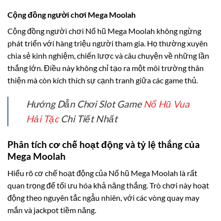
Cộng đồng người chơi Mega Moolah
Cộng đồng người chơi Nổ hũ Mega Moolah không ngừng
phát triển với hàng triệu người tham gia. Họ thường xuyên
chia sẻ kinh nghiệm, chiến lược và câu chuyện về những lần
thắng lớn. Điều này không chỉ tạo ra một môi trường thân
thiện mà còn kích thích sự cạnh tranh giữa các game thủ.
Hướng Dẫn Chơi Slot Game
Nổ Hũ Vua
Hải Tặc
Chi Tiết Nhất
Phân tích cơ chế hoạt động và tỷ lệ thắng của
Mega Moolah
Hiểu rõ cơ chế hoạt động của Nổ hũ Mega Moolah là rất
quan trọng để tối ưu hóa khả năng thắng. Trò chơi này hoạt
động theo nguyên tắc ngẫu nhiên, với các vòng quay may
mắn và jackpot tiềm năng.