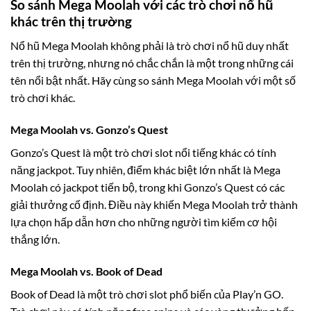
So sánh Mega Moolah với các trò chơi nổ hũ
khác trên thị trường
Nổ hũ Mega Moolah không phải là trò chơi nổ hũ duy nhất
trên thị trường, nhưng nó chắc chắn là một trong những cái
tên nổi bật nhất. Hãy cùng so sánh Mega Moolah với một số
trò chơi khác.
Mega Moolah vs. Gonzo’s Quest
Gonzo’s Quest là một trò chơi slot nổi tiếng khác có tính
năng jackpot. Tuy nhiên, điểm khác biệt lớn nhất là Mega
Moolah có jackpot tiến bộ, trong khi Gonzo’s Quest có các
giải thưởng cố định. Điều này khiến Mega Moolah trở thành
lựa chọn hấp dẫn hơn cho những người tìm kiếm cơ hội
thắng lớn.
Mega Moolah vs. Book of Dead
Book of Dead là một trò chơi slot phổ biến của Play’n GO.