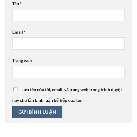
Tên
*
Email
*
Trang web
Lưu tên của tôi, email, và trang web trong trình duyệt
này cho lần bình luận kế tiếp của tôi.