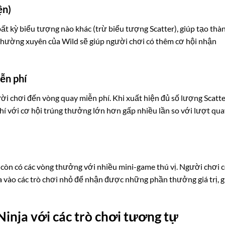
ện)
ất kỳ biểu tượng nào khác (trừ biểu tượng Scatter), giúp tạo thà
 thường xuyên của Wild sẽ giúp người chơi có thêm cơ hội nhận
ễn phí
ời chơi đến vòng quay miễn phí. Khi xuất hiện đủ số lượng Scatte
í với cơ hội trúng thưởng lớn hơn gấp nhiều lần so với lượt qua
 còn có các vòng thưởng với nhiều mini-game thú vị. Người chơi 
a vào các trò chơi nhỏ để nhận được những phần thưởng giá trị, g
inja với các trò chơi tương tự