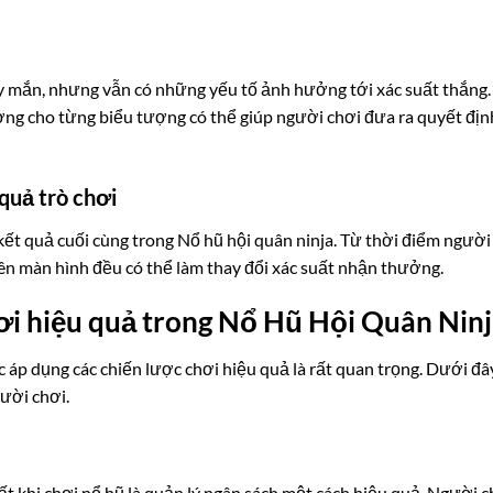
y mắn, nhưng vẫn có những yếu tố ảnh hưởng tới xác suất thắng.
ưởng cho từng biểu tượng có thể giúp người chơi đưa ra quyết địn
quả trò chơi
ết quả cuối cùng trong Nổ hũ hội quân ninja. Từ thời điểm người
ên màn hình đều có thể làm thay đổi xác suất nhận thưởng.
i hiệu quả trong Nổ Hũ Hội Quân Nin
c áp dụng các chiến lược chơi hiệu quả là rất quan trọng. Dưới đây
ười chơi.
 khi chơi nổ hũ là quản lý ngân sách một cách hiệu quả. Người c