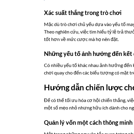
Xác suất thắng trong trò chơi
Mặc dù trò chơi chủ yếu dựa vào yếu tố ma
Theo nghiên cứu, việc tìm hiểu tỷ lệ trả th
tốt hơn về mức cược mà họ nên đặt.
Những yếu tố ảnh hưởng đến kết 
Có nhiều yếu tố khác nhau ảnh hưởng đến k
chơi quay cho đến các biểu tượng có mặt tr
Hướng dẫn chiến lược chơ
Để có thể tối ưu hóa cơ hội chiến thắng, việ
một số mẹo nhỏ nhưng hữu ích dành cho ng
Quản lý vốn một cách thông minh
Một trong những nguyên tắc quan trọng nhất