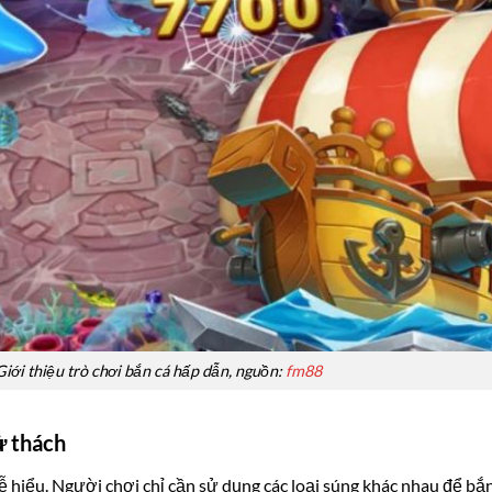
iới thiệu trò chơi bắn cá hấp dẫn, nguồn:
fm88
ử thách
hiểu. Người chơi chỉ cần sử dụng các loại súng khác nhau để bắ