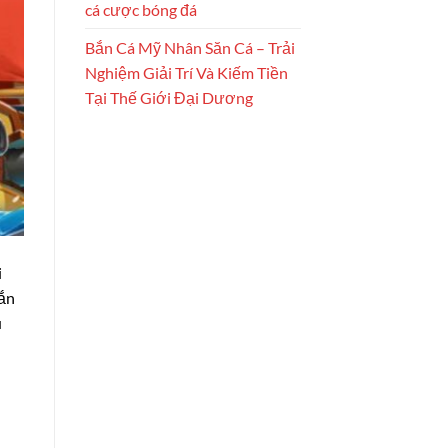
cá cược bóng đá
Bắn Cá Mỹ Nhân Săn Cá – Trải
Nghiệm Giải Trí Và Kiếm Tiền
Tại Thế Giới Đại Dương
i
hắn
u