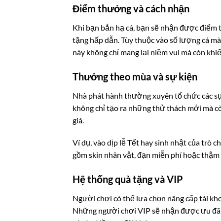
Điểm thưởng và cách nhận
Khi bạn bắn hạ cá, bạn sẽ nhận được điểm 
tặng hấp dẫn. Tùy thuộc vào số lượng cá mà 
này không chỉ mang lại niềm vui mà còn khi
Thưởng theo mùa và sự kiện
Nhà phát hành thường xuyên tổ chức các sự
không chỉ tạo ra những thử thách mới mà c
giá.
Ví dụ, vào dịp lễ Tết hay sinh nhật của trò 
gồm skin nhân vật, đạn miễn phí hoặc thậm ch
Hệ thống quà tặng và VIP
Người chơi có thể lựa chọn nâng cấp tài kh
Những người chơi VIP sẽ nhận được ưu đãi đ