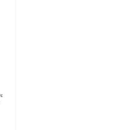
i
ức
t