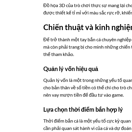
Đồ họa 3D của trò chơi thực sự mang lại ch
được thiết kế tỉ mỉ với màu sắc rực rỡ, khi
Chiến thuật và kinh nghi
Để trở thành một tay bắn cá chuyên nghiệp
mà còn phải trang bị cho mình những chiến t
thể tham khảo.
Quản lý vốn hiệu quả
Quản lý vốn là một trong những yếu tố quan
cho bản thân về số tiền có thể chi cho trò 
nên vay mượn tiền để đầu tư vào game.
Lựa chọn thời điểm bắn hợp lý
Thời điểm bắn cá là một yếu tố cực kỳ quan 
cần phải quan sát hành vi của cá và dự đoán