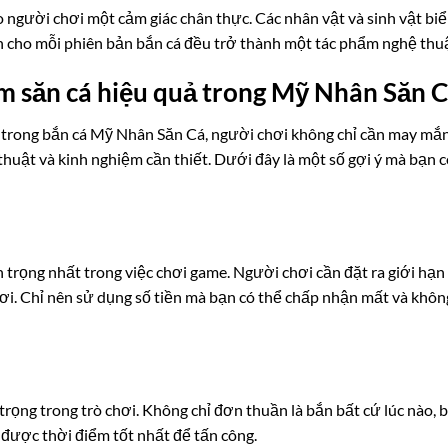
o người chơi một cảm giác chân thực. Các nhân vật và sinh vật bi
ến cho mỗi phiên bản bắn cá đều trở thành một tác phẩm nghệ thuậ
ệm săn cá hiệu quả trong Mỹ Nhân Săn 
 trong bắn cá Mỹ Nhân Săn Cá, người chơi không chỉ cần may mắ
huật và kinh nghiệm cần thiết. Dưới đây là một số gợi ý mà bạn c
 trọng nhất trong việc chơi game. Người chơi cần đặt ra giới hạn
chơi. Chỉ nên sử dụng số tiền mà bạn có thể chấp nhận mất và khôn
trọng trong trò chơi. Không chỉ đơn thuần là bắn bất cứ lúc nào, 
 được thời điểm tốt nhất để tấn công.