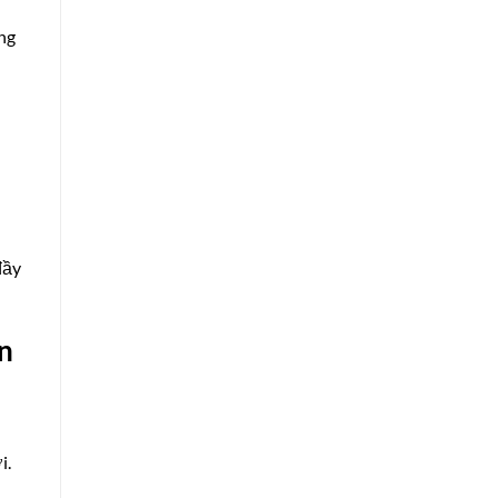
ng
đầy
n
i.