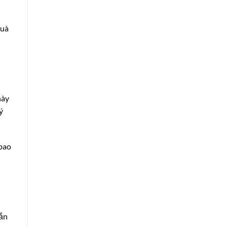
quà
này
ý
 bao
bắn