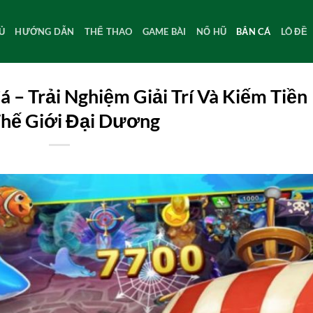
Ủ
HƯỚNG DẪN
THỂ THAO
GAME BÀI
NỔ HŨ
BẮN CÁ
LÔ ĐỀ
 – Trải Nghiệm Giải Trí Và Kiếm Tiền
Thế Giới Đại Dương