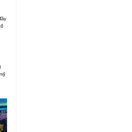
đầy
tố
t
 mỹ