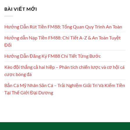
BÀI VIẾT MỚI
Hướng Dẫn Rút Tiền FM88: Tổng Quan Quy Trình An Toàn
Hướng dẫn Nạp Tiền FM88: Chi Tiết A-Z & An Toàn Tuyệt
Đối
Hướng Dẫn Đăng Ký FM88 Chi Tiết Từng Bước
Kèo đội thắng cả hai hiệp – Phân tích chiến lược và cơ hội cá
cược bóng đá
Bắn Cá Mỹ Nhân Săn Cá – Trải Nghiệm Giải Trí Và Kiếm Tiền
Tại Thế Giới Đại Dương