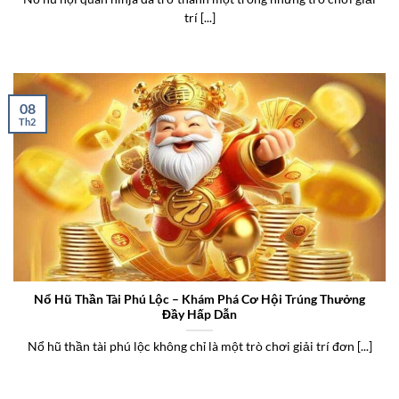
trí [...]
08
Th2
Nổ Hũ Thần Tài Phú Lộc – Khám Phá Cơ Hội Trúng Thưởng
Đầy Hấp Dẫn
Nổ hũ thần tài phú lộc không chỉ là một trò chơi giải trí đơn [...]