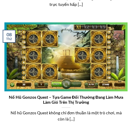
trực tuyến hấp [...]
08
Th2
Nổ Hũ Gonzos Quest – Tựa Game Đổi Thưởng Đang Làm Mưa
Làm Gió Trên Thị Trường
Nổ hũ Gonzos Quest không chỉ đơn thuần là một trò chơi, mà
còn là [...]